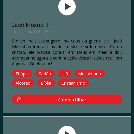
Jacó Mesud II
13 de junho, 2026 | 29 min
Em um país estrangeiro, no caos da guerra civil, Jacó
Mesud enfrenta dias de medo e sofrimento. Como
cristão, ele precisa confiar em Deus em meio à dor.
Acompanhe agora a continuação desta história real, em
Algemas Quebradas!
Etiópia
Sudão
Islã
Muculmano
Alcorão
Bíblia
Cristianismo
Compartilhar