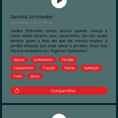
Sandra Schroeder
2 de setembro, 2023 | 29 min
Sandra Schroeder sofreu abusos quando criança e
como adulta durante seus casamentos. Ela não soube
perdoar quem a feriu até que ela mesma recebeu o
perdão d’Aquele que pode salvar o pecador. Ouça esta
história verdadeira em "Algemas Quebradas"!
Abuso
Sofrimento
Perdão
Casamento
Traição
Farras
Salvação
Cura
Jesus
Compartilhar