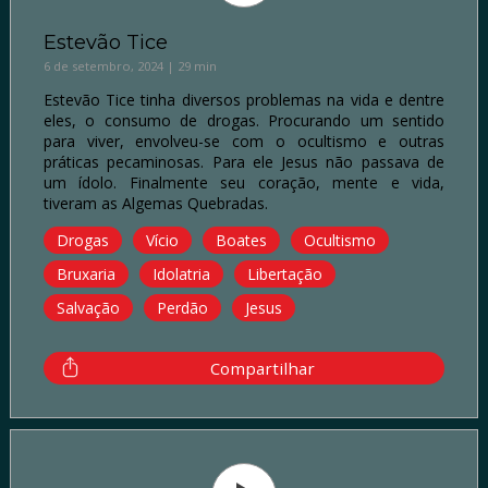
Estevão Tice
6 de setembro, 2024 | 29 min
Estevão Tice tinha diversos problemas na vida e dentre
eles, o consumo de drogas. Procurando um sentido
para viver, envolveu-se com o ocultismo e outras
práticas pecaminosas. Para ele Jesus não passava de
um ídolo. Finalmente seu coração, mente e vida,
tiveram as Algemas Quebradas.
Drogas
Vício
Boates
Ocultismo
Bruxaria
Idolatria
Libertação
Salvação
Perdão
Jesus
Compartilhar