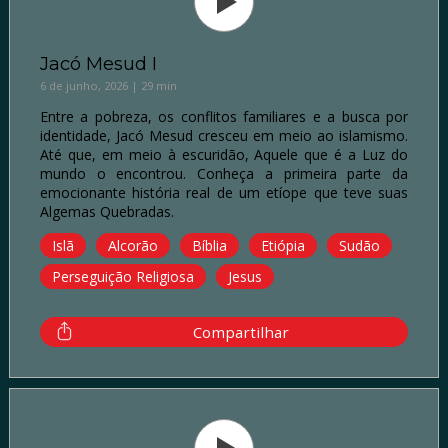
Jacó Mesud I
6 de junho, 2026 | 29 min
Entre a pobreza, os conflitos familiares e a busca por
identidade, Jacó Mesud cresceu em meio ao islamismo.
Até que, em meio à escuridão, Aquele que é a Luz do
mundo o encontrou. Conheça a primeira parte da
emocionante história real de um etíope que teve suas
Algemas Quebradas.
Islã
Alcorão
Bíblia
Etiópia
Sudão
Perseguição Religiosa
Jesus
Compartilhar