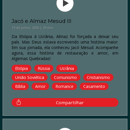
Jacó e Almaz Mesud III
19 de junho, 2026 | 29 min
Da Etiópia à Ucrânia, Almaz foi forçada a deixar seu
país. Mas Deus estava escrevendo uma história maior.
Em sua jornada, ela conheceu Jacó Mesud. Acompanhe
agora, essa história de restauração e amor, em
Algemas Quebradas!
Etiópia
Rússia
Ucrânia
União Soviética
Comunismo
Cristianismo
Bíblia
Amor
Romance
Casamento
Compartilhar