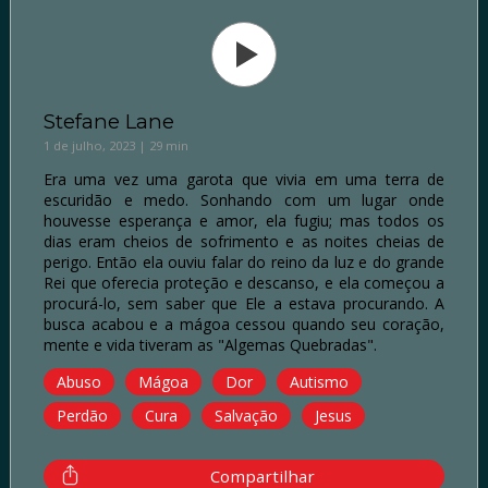
Stefane Lane
1 de julho, 2023 | 29 min
Era uma vez uma garota que vivia em uma terra de
escuridão e medo. Sonhando com um lugar onde
houvesse esperança e amor, ela fugiu; mas todos os
dias eram cheios de sofrimento e as noites cheias de
perigo. Então ela ouviu falar do reino da luz e do grande
Rei que oferecia proteção e descanso, e ela começou a
procurá-lo, sem saber que Ele a estava procurando. A
busca acabou e a mágoa cessou quando seu coração,
mente e vida tiveram as "Algemas Quebradas".
Abuso
Mágoa
Dor
Autismo
Perdão
Cura
Salvação
Jesus
Compartilhar