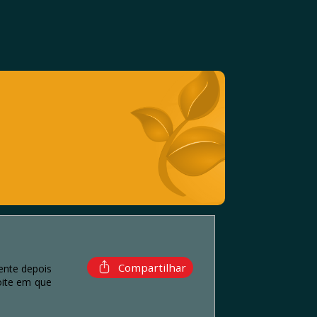
Compartilhar
ente depois
oite em que