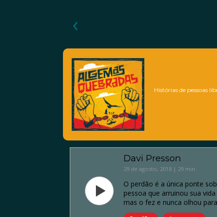
‹
Histórias de pessoas li
Davi Presson
29 de agosto, 2018 | 29 min
O perdão é a única ponte so
pessoa que arruinou sua vida
mas o fez e nunca olhou para