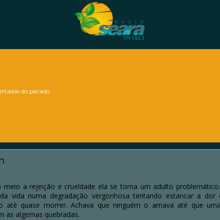
bertadas do pecado.
h
 meio a rejeição e crueldade ela se torna um adulto problemáti
 da vida numa degradação vergonhosa tentando estancar a dor q
do até quase morrer. Achava que ninguém o amava até que uma
am as algemas quebradas.