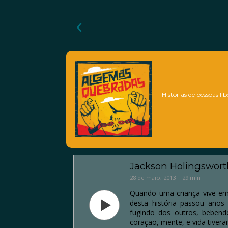
‹
Histórias de pessoas li
Jackson Holingswort
28 de maio, 2013 | 29 min
Quando uma criança vive em
desta história passou anos
fugindo dos outros, beben
coração, mente, e vida tiver