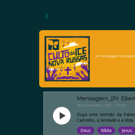
‹
A mensagem comparti
Mensagem_(Pr. Ebert
28 de setembro, 2025 | 59 min
Ouça este sermão da Palav
Caminho, a Verdade e a Vida.
Deus
Bíblia
Jesus