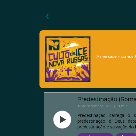
‹
A mensagem comparti
Predestinação (Roman
19 de setembro, 2021 | 61 min
Predestinação carrega o s
predestinação é Deus det
predestinação e salvação d