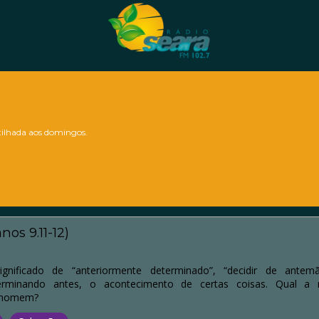
lhada aos domingos.
os 9.11-12)
ignificado de “anteriormente determinado”, “decidir de antemã
erminando antes, o acontecimento de certas coisas. Qual a 
o homem?