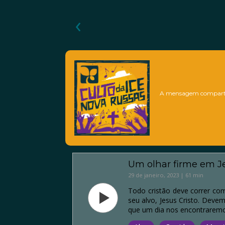
‹
A mensagem comparti
Um olhar firme em Je
29 de janeiro, 2023 | 61 min
Todo cristão deve correr co
seu alvo, Jesus Cristo. Deve
que um dia nos encontraremo