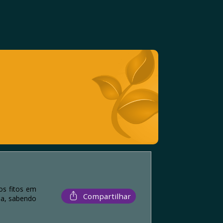
os fitos em
Compartilhar
ia, sabendo