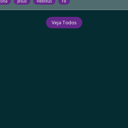
tona
Jesus
Hebreus
Fé
Veja Todos