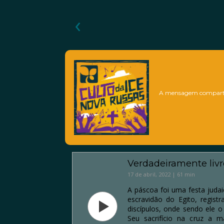
‹
A mensagem comparti
Verdadeiramente livr
17 de abril, 2022 | 61 min
A páscoa foi uma festa judai
escravidão do Egito, regis
discípulos, onde sendo ele 
Seu sacrifício na cruz a 