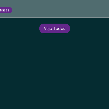
oisés
Veja Todos