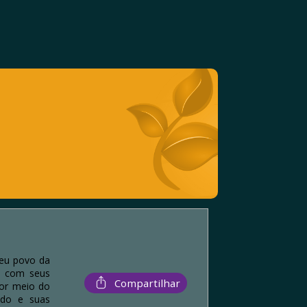
Seu povo da
a com seus
Compartilhar
por meio do
ado e suas