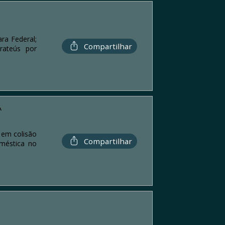
ra Federal;
Compartilhar
rateús por
A
 em colisão
Compartilhar
oméstica no