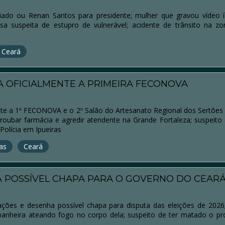
aiado ou Renan Santos para presidente; mulher que gravou vídeo
a suspeita de estupro de vulnerável; acidente de trânsito na zo
Ceará
 OFICIALMENTE A PRIMEIRA FECONOVA
te a 1ª FECONOVA e o 2º Salão do Artesanato Regional dos Sertões 
oubar farmácia e agredir atendente na Grande Fortaleza; suspeito
Polícia em Ipueiras
as
Ceará
A POSSÍVEL CHAPA PARA O GOVERNO DO CEAR
ações e desenha possível chapa para disputa das eleições de 20
anheira ateando fogo no corpo dela; suspeito de ter matado o pr