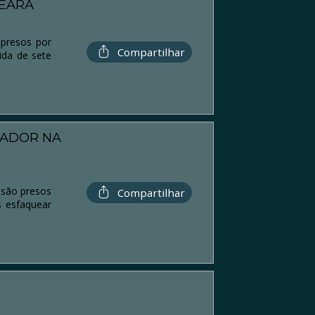
CEARÁ
 presos por
Compartilhar
ida de sete
HADOR NA
 são presos
Compartilhar
 esfaquear