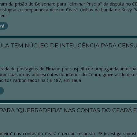
aram da prisão de Bolsonaro para "eliminar Priscila" da disputa no 
 estuprar a companheira dele no Ceará; ônibus da banda de Kelvy 
teús
rá
LULA TEM NÚCLEO DE INTELIGÊNCIA PARA CENS
retirada de postagens de Elmano por suspeita de propaganda anteci
prar duas irmãs adolescentes no interior do Ceará; grave acidente en
mortos carbonizados na CE-187, em Tauá
á
PARA “QUEBRADEIRA” NAS CONTAS DO CEARÁ E
adeira” nas contas do Ceará e recebe resposta; PF investiga supo