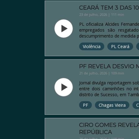
CEARÁ TEM 3 DAS 1
23 de julho, 2026 | 111 min
PL oficializa Alcides Fernan
empregados são resgatado
descumprimento de medida p
Violência
PL Ceará
PF REVELA DESVIO 
21 de julho, 2026 | 109 min
Jornal divulga reportagem so
entre dois caminhões no in
distrito de Sucesso, em Tambo
PF
Chagas Vieira
C
CIRO GOMES REVEL
REPÚBLICA
20 de julho, 2026 | 108 min