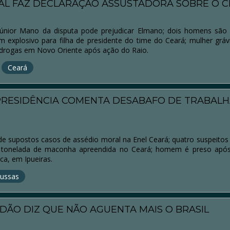
L FAZ DECLARAÇÃO ASSUSTADORA SOBRE O 
 Júnior Mano da disputa pode prejudicar Elmano; dois homens são
m explosivo para filha de presidente do time do Ceará; mulher gráv
 drogas em Novo Oriente após ação do Raio.
Ceará
PRESIDÊNCIA COMENTA DESABAFO DE TRABAL
e supostos casos de assédio moral na Enel Ceará; quatro suspeitos
1 tonelada de maconha apreendida no Ceará; homem é preso após
ica, em Ipueiras.
ussas
DÃO DIZ QUE NÃO AGUENTA MAIS O BRASIL