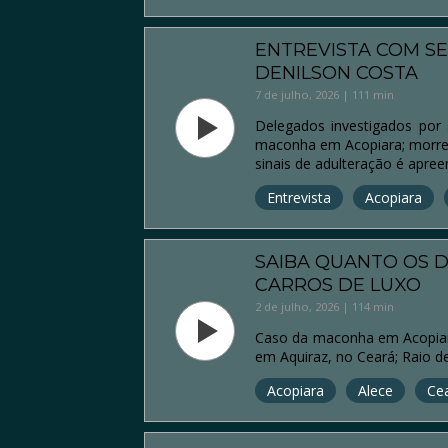
ENTREVISTA COM S
DENILSON COSTA
7 de julho, 2026 | 111 min
Delegados investigados por
maconha em Acopiara; morre 
sinais de adulteração é apree
Entrevista
Acopiara
SAIBA QUANTO OS 
CARROS DE LUXO
2 de julho, 2026 | 114 min
Caso da maconha em Acopiara
em Aquiraz, no Ceará; Raio 
Acopiara
Alece
Ce