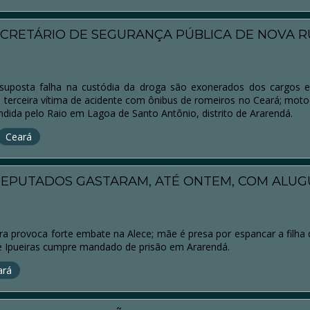
ECRETÁRIO DE SEGURANÇA PÚBLICA DE NOVA R
 suposta falha na custódia da droga são exonerados dos cargos
terceira vítima de acidente com ônibus de romeiros no Ceará; moto
ndida pelo Raio em Lagoa de Santo Antônio, distrito de Ararendá.
Ceará
DEPUTADOS GASTARAM, ATÉ ONTEM, COM ALUG
 provoca forte embate na Alece; mãe é presa por espancar a filha
de Ipueiras cumpre mandado de prisão em Ararendá.
ará