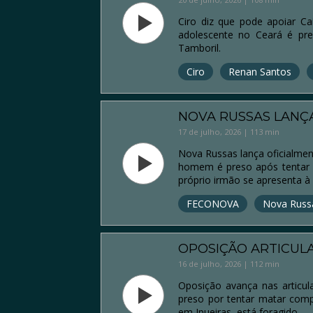
Ciro diz que pode apoiar C
adolescente no Ceará é pres
Tamboril.
Ciro
Renan Santos
NOVA RUSSAS LANÇA
17 de julho, 2026 | 113 min
Nova Russas lança oficialmen
homem é preso após tentar r
próprio irmão se apresenta à 
FECONOVA
Nova Russ
OPOSIÇÃO ARTICUL
16 de julho, 2026 | 112 min
Oposição avança nas articul
preso por tentar matar comp
em Ipueiras, está foragido.