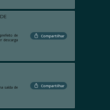
 DE
prefeito de
Compartilhar
er descarga
Compartilhar
na saída de