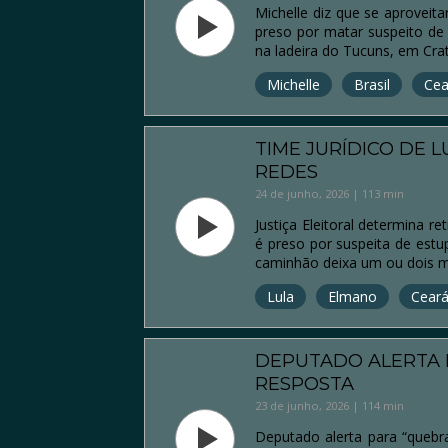
Michelle diz que se aproveit
preso por matar suspeito de
na ladeira do Tucuns, em Cra
Michelle
Brasil
Cea
TIME JURÍDICO DE 
REDES
24 de junho, 2026 | 113 min
Justiça Eleitoral determina 
é preso por suspeita de estu
caminhão deixa um ou dois 
Lula
Elmano
Cear
DEPUTADO ALERTA 
RESPOSTA
23 de junho, 2026 | 114 min
Deputado alerta para “quebr