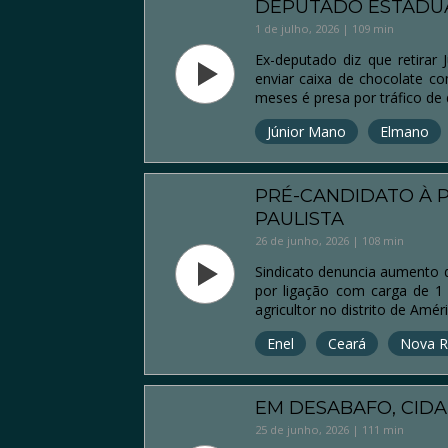
DEPUTADO ESTADUA
1 de julho, 2026 | 109 min
Ex-deputado diz que retirar
enviar caixa de chocolate co
meses é presa por tráfico de
Júnior Mano
Elmano
PRÉ-CANDIDATO À 
PAULISTA
26 de junho, 2026 | 108 min
Sindicato denuncia aumento d
por ligação com carga de 
agricultor no distrito de Amér
Enel
Ceará
Nova R
EM DESABAFO, CIDA
25 de junho, 2026 | 111 min