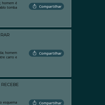
CE; homem é
Compartilhar
Pablo tomba
URAR
pada; homem
Compartilhar
tre carro e
 RECEBE
sto esquema
Compartilhar