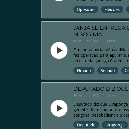
Oposição
Eleições
JANJA SE ENTREGA 
MISOGINIA
15 de julho, 2026 | 111 min
Elmano anuncia pré-candidatu
faz operação para apurar sus
na estrada que liga Crateús 
Elmano
Senado
C
DEPUTADO DIZ QUE
10 de julho, 2026 | 115 min
Deputado diz que Uiraponga 
gerente de restaurante é as
perigosa, desobediência e d
Deputado
Uiraponga