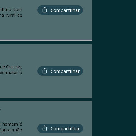
 íntimo com
Compartilhar
na rural de
de Crateús;
Compartilhar
 de matar o
Á
26; homem é
Compartilhar
óprio irmão