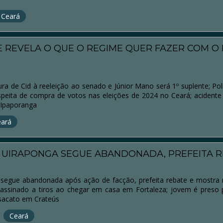
Ceará
E REVELA O QUE O REGIME QUER FAZER COM O 
ra de Cid à reeleição ao senado e Júnior Mano será 1º suplente; Polí
peita de compra de votos nas eleições de 2024 no Ceará; acidente 
à Ipaporanga
eará
 UIRAPONGA SEGUE ABANDONADA, PREFEITA 
segue abandonada após ação de facção, prefeita rebate e mostra
sassinado a tiros ao chegar em casa em Fortaleza; jovem é preso 
esacato em Crateús
Ceará