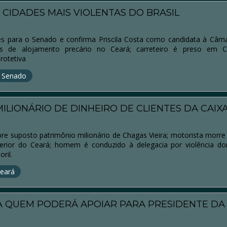
0 CIDADES MAIS VIOLENTAS DO BRASIL
des para o Senado e confirma Priscila Costa como candidata à Câma
s de alojamento precário no Ceará; carreteiro é preso em C
rotetiva
Senado
MILIONÁRIO DE DINHEIRO DE CLIENTES DA CAIX
bre suposto patrimônio milionário de Chagas Vieira; motorista morre
terior do Ceará; homem é conduzido à delegacia por violência d
ril.
eará
A QUEM PODERÁ APOIAR PARA PRESIDENTE DA