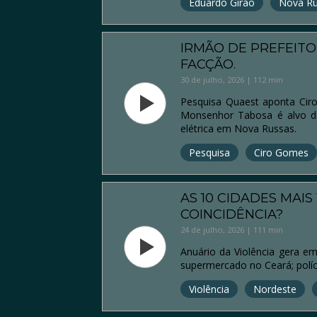
Eduardo Girão
Nova R
IRMÃO DE PREFEIT
FACÇÃO.
30 de julho, 2026 | 112 min
Pesquisa Quaest aponta Ciro
Monsenhor Tabosa é alvo de
elétrica em Nova Russas.
Pesquisa
Ciro Gomes
AS 10 CIDADES MAI
COINCIDÊNCIA?
24 de julho, 2026 | 111 min
Anuário da Violência gera e
supermercado no Ceará; políc
Violência
Nordeste