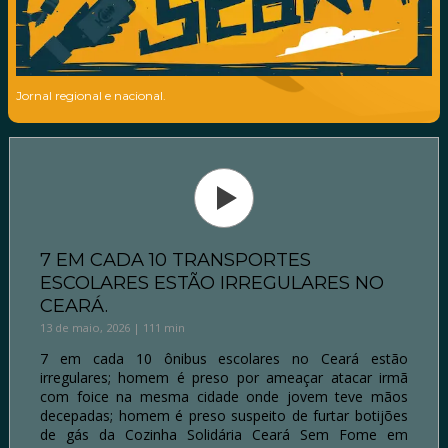
Jornal regional e nacional.
7 EM CADA 10 TRANSPORTES
ESCOLARES ESTÃO IRREGULARES NO
CEARÁ.
13 de maio, 2026 | 111 min
7 em cada 10 ônibus escolares no Ceará estão
irregulares; homem é preso por ameaçar atacar irmã
com foice na mesma cidade onde jovem teve mãos
decepadas; homem é preso suspeito de furtar botijões
de gás da Cozinha Solidária Ceará Sem Fome em