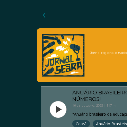
‹
Jornal regional e nacio
ANUÁRIO BRASILEIR
NÚMEROS!
16 de outubro, 2025 | 117 min
"Anuário brasileiro da educaç
Ceará
Anuário Brasileir