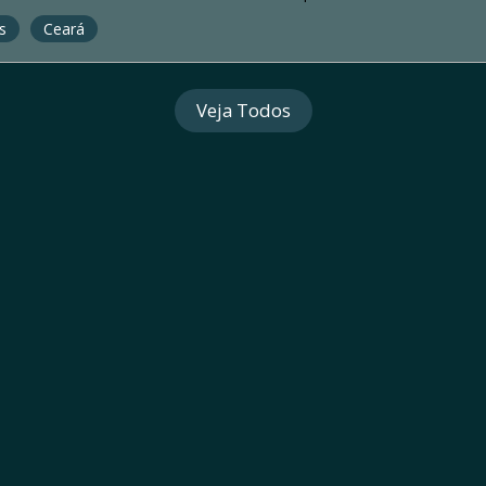
s
Ceará
Veja Todos