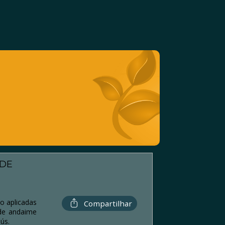
ADE
o aplicadas
Compartilhar
de andaime
ús.