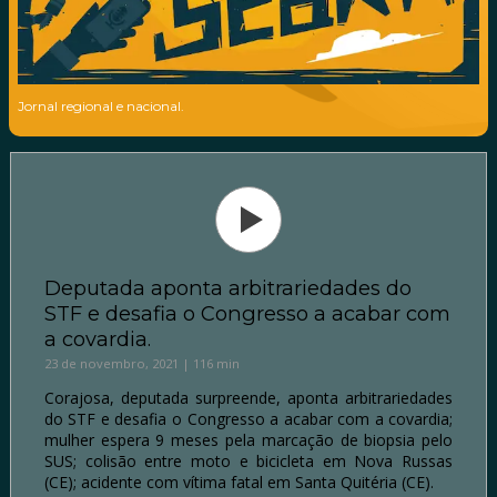
Jornal regional e nacional.
Deputada aponta arbitrariedades do
STF e desafia o Congresso a acabar com
a covardia.
23 de novembro, 2021 | 116 min
Corajosa, deputada surpreende, aponta arbitrariedades
do STF e desafia o Congresso a acabar com a covardia;
mulher espera 9 meses pela marcação de biopsia pelo
SUS; colisão entre moto e bicicleta em Nova Russas
(CE); acidente com vítima fatal em Santa Quitéria (CE).