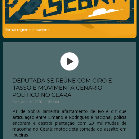
Jornal regional e nacional.
DEPUTADA SE REÚNE COM CIRO E
TASSO E MOVIMENTA CENÁRIO
POLÍTICO NO CEARÁ
8 de janeiro, 2026 | 109 min
PT de Sobral lamenta afastamento de Ivo e diz que
articulação entre Elmano e Rodrigues é nacional; polícia
encontra e destrói plantação com 20 mil mudas de
maconha no Ceará; motocicleta tomada de assalto em
Ipueiras