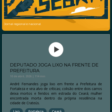
Jornal regional e nacional.
DEPUTADO JOGA LIXO NA FRENTE DE
PREFEITURA
10 de abril, 2026 | 114 min
André Fernandes joga lixo em frente a Prefeitura de
Fortaleza e vira alvo de críticas; colisão entre dois carros
deixa mortos e feridos em estrada do Ceará; mulher
encontrada morta dentro da própria residência na
cidade de Crateús.
Lixo
Fortaleza
Ceará