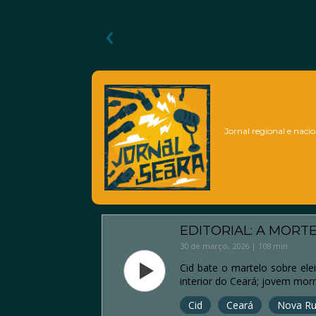
‹
Jornal regional e nacio
EDITORIAL: A MORT
30 de março, 2026 | 108 min
Cid bate o martelo sobre ele
interior do Ceará; jovem mo
Cid
Ceará
Nova Ru