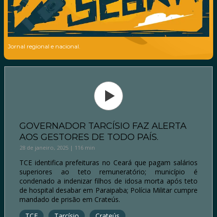
Jornal regional e nacional.
GOVERNADOR TARCÍSIO FAZ ALERTA
AOS GESTORES DE TODO PAÍS.
28 de janeiro, 2025 | 116 min
TCE identifica prefeituras no Ceará que pagam salários
superiores ao teto remuneratório; município é
condenado a indenizar filhos de idosa morta após teto
de hospital desabar em Paraipaba; Polícia Militar cumpre
mandado de prisão em Crateús.
TCE
Tarcísio
Crateús