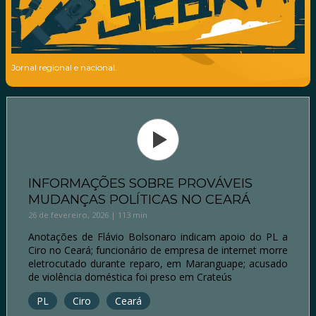
Jornal regional e nacional.
INFORMAÇÕES SOBRE PROVÁVEIS
MUDANÇAS POLÍTICAS NO CEARÁ
26 de fevereiro, 2026 | 113 min
Anotações de Flávio Bolsonaro indicam apoio do PL a
Ciro no Ceará; funcionário de empresa de internet morre
eletrocutado durante reparo, em Maranguape; acusado
de violência doméstica foi preso em Crateús
PL
Ciro
Ceará