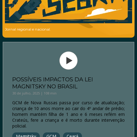
Jornal regional e nacional.
POSSÍVEIS IMPACTOS DA LEI
MAGNITSKY NO BRASIL
30 de julho, 2025 | 108 min
GCM de Nova Russas passa por curso de atualização;
criança de 10 anos morre ao cair do 4º andar de prédio;
homem mantém filha de 1 ano e 6 meses refém em
Crateús, fere a criança e é morto durante intervenção
policial.
Magnitsky
GCM
Ceará