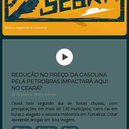
Jornal regional e nacional.
REDUÇÃO NO PREÇO DA GASOLINA
PELA PETROBRAS IMPACTARÁ AQUI
NO CEARÁ?
28 de janeiro, 2026 | 109 min
Ceará tem segundo dia de fortes chuvas, com
precipitações em mais de 130 municípios; carro cai em
buraco alagado e assusta motorista em Fortaleza; Cotar
apreende drogas em Boa Viagem.