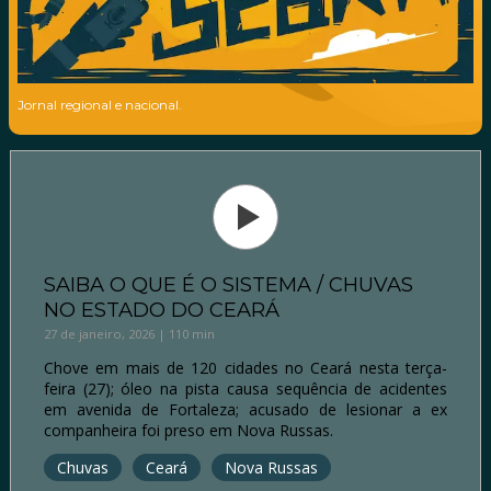
Jornal regional e nacional.
SAIBA O QUE É O SISTEMA / CHUVAS
NO ESTADO DO CEARÁ
27 de janeiro, 2026 | 110 min
Chove em mais de 120 cidades no Ceará nesta terça-
feira (27); óleo na pista causa sequência de acidentes
em avenida de Fortaleza; acusado de lesionar a ex
companheira foi preso em Nova Russas.
Chuvas
Ceará
Nova Russas