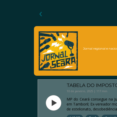
‹
Jornal regional e nacio
TABELA DO IMPOSTO
10 de janeiro, 2025 | 117 min
MP do Ceará consegue na Just
em Tamboril; Ex-vereador mor
de estelionato, desobediênci