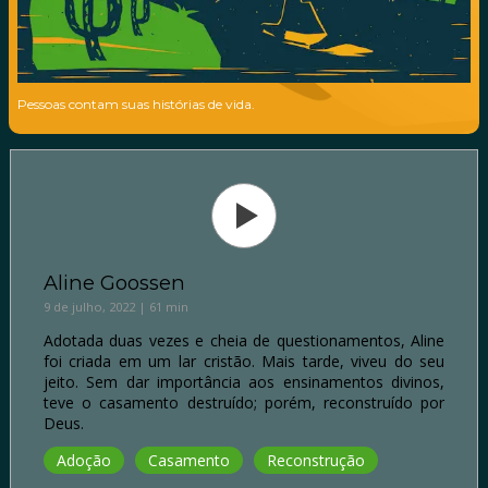
Pessoas contam suas histórias de vida.
Aline Goossen
9 de julho, 2022 | 61 min
Adotada duas vezes e cheia de questionamentos, Aline
foi criada em um lar cristão. Mais tarde, viveu do seu
jeito. Sem dar importância aos ensinamentos divinos,
teve o casamento destruído; porém, reconstruído por
Deus.
Adoção
Casamento
Reconstrução