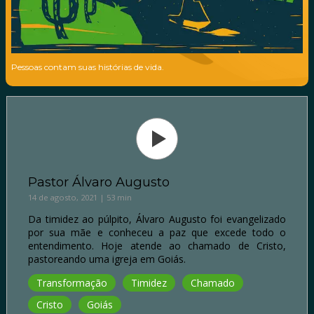
Pessoas contam suas histórias de vida.
Pastor Álvaro Augusto
14 de agosto, 2021 | 53 min
Da timidez ao púlpito, Álvaro Augusto foi evangelizado
por sua mãe e conheceu a paz que excede todo o
entendimento. Hoje atende ao chamado de Cristo,
pastoreando uma igreja em Goiás.
Transformação
Timidez
Chamado
Cristo
Goiás