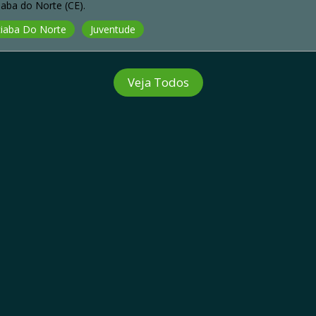
aba do Norte (CE).
iaba Do Norte
Juventude
Veja Todos