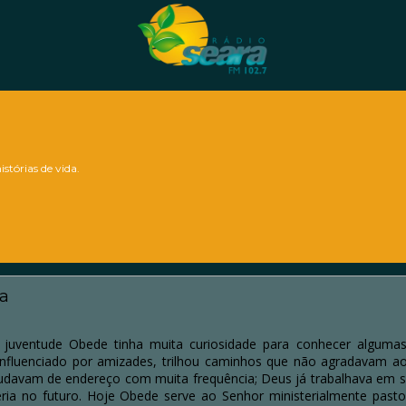
stórias de vida.
a
a juventude Obede tinha muita curiosidade para conhecer alguma
nfluenciado por amizades, trilhou caminhos que não agradavam a
udavam de endereço com muita frequência; Deus já trabalhava em 
ria no futuro. Hoje Obede serve ao Senhor ministerialmente pas