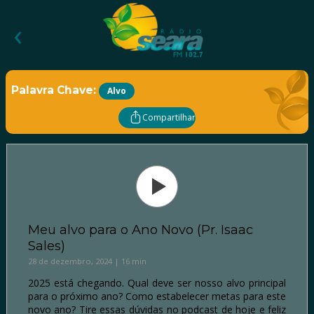
‹
Palavra Chave:
Alvo
Compartilhar
Meu alvo para o Ano Novo (Pr. Isaac
Sales)
28 de dezembro, 2024 | 16 min
2025 está chegando. Qual deve ser nosso alvo principal
para o próximo ano? Como estabelecer metas para este
novo ano? Tire essas dúvidas no podcast de hoje e feliz