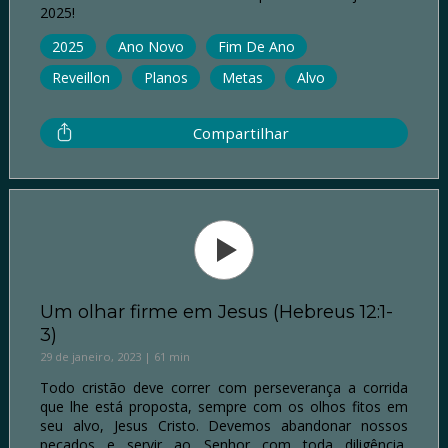
2025!
2025
Ano Novo
Fim De Ano
Reveillon
Planos
Metas
Alvo
Compartilhar
Um olhar firme em Jesus (Hebreus 12:1-
3)
29 de janeiro, 2023 | 61 min
Todo cristão deve correr com perseverança a corrida
que lhe está proposta, sempre com os olhos fitos em
seu alvo, Jesus Cristo. Devemos abandonar nossos
pecados e servir ao Senhor com toda diligência,