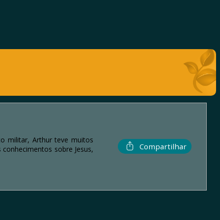
o militar, Arthur teve muitos
Compartilhar
us conhecimentos sobre Jesus,