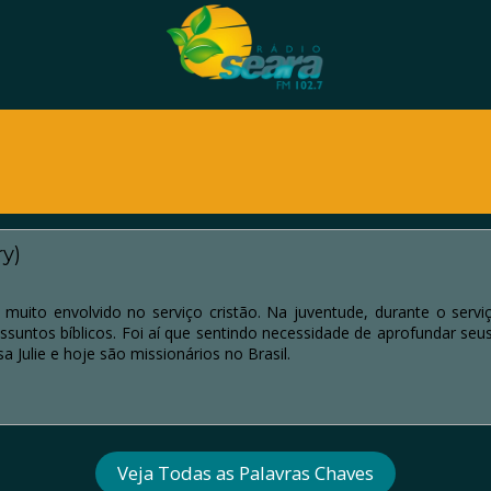
y)
muito envolvido no serviço cristão. Na juventude, durante o serviç
ssuntos bíblicos. Foi aí que sentindo necessidade de aprofundar se
 Julie e hoje são missionários no Brasil.
Veja Todas as Palavras Chaves