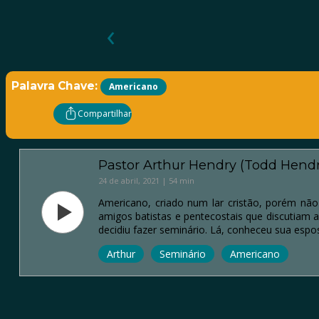
‹
Palavra Chave:
Americano
Compartilhar
Pastor Arthur Hendry (Todd Hendr
24 de abril, 2021 | 54 min
Americano, criado num lar cristão, porém não 
amigos batistas e pentecostais que discutiam a
decidiu fazer seminário. Lá, conheceu sua esposa
Arthur
Seminário
Americano