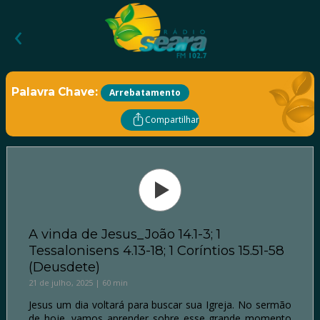
‹
Palavra Chave:
Arrebatamento
Compartilhar
A vinda de Jesus_João 14.1-3; 1
Tessalonisens 4.13-18; 1 Coríntios 15.51-58
(Deusdete)
21 de julho, 2025 | 60 min
Jesus um dia voltará para buscar sua Igreja. No sermão
de hoje, vamos aprender sobre esse grande momento