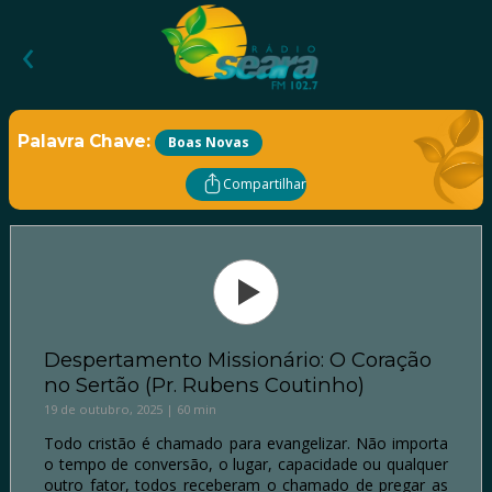
‹
Palavra Chave:
Boas Novas
Compartilhar
Despertamento Missionário: O Coração
no Sertão (Pr. Rubens Coutinho)
19 de outubro, 2025 | 60 min
Todo cristão é chamado para evangelizar. Não importa
o tempo de conversão, o lugar, capacidade ou qualquer
outro fator, todos receberam o chamado de pregar as