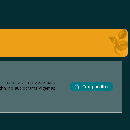
rastou para as drogas e para
Compartilhar
aughn, no audiodrama Algemas