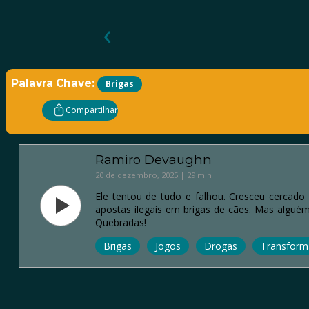
‹
Palavra Chave:
Brigas
Compartilhar
Ramiro Devaughn
20 de dezembro, 2025 | 29 min
Ele tentou de tudo e falhou. Cresceu cercado 
apostas ilegais em brigas de cães. Mas algué
Quebradas!
Brigas
Jogos
Drogas
Transform