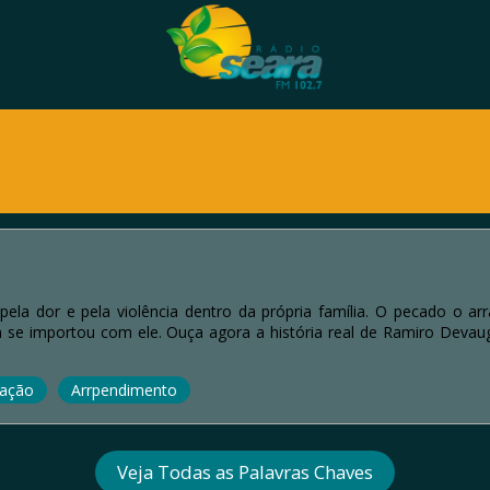
pela dor e pela violência dentro da própria família. O pecado o ar
m se importou com ele. Ouça agora a história real de Ramiro Dev
ação
Arrpendimento
Veja Todas as Palavras Chaves