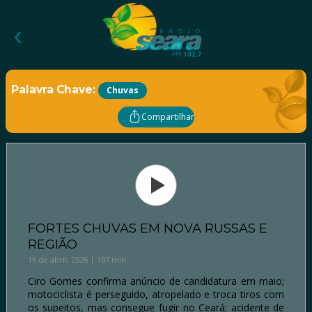
‹
Palavra Chave:
Chuvas
Compartilhar
FORTES CHUVAS EM NOVA RUSSAS E
REGIÃO
16 de abril, 2026 | 107 min
Ciro Gomes confirma anúncio de candidatura em maio;
motociclista é perseguido, atropelado e troca tiros com
os supeitos, mas consegue fugir no Ceará; acidente de