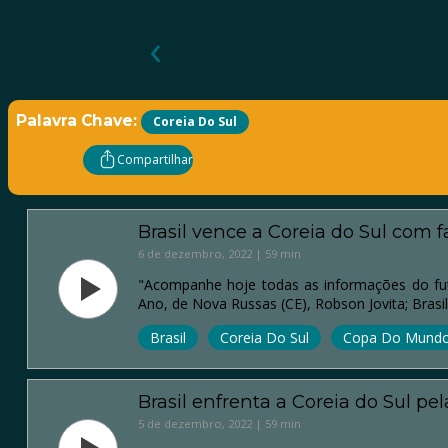
‹
Palavra Chave:
Coreia Do Sul
Compartilhar
Brasil vence a Coreia do Sul com 
6 de dezembro, 2022 | 59 min
"Acompanhe hoje todas as informações do fut
Ano, de Nova Russas (CE), Robson Jovita; Brasi
Brasil
Coreia Do Sul
Copa Do Mundo
Brasil enfrenta a Coreia do Sul p
5 de dezembro, 2022 | 59 min