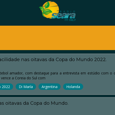
facilidade nas oitavas da Copa do Mundo 2022.
ebol amador, com destaque para a entrevista em estúdio com o o
l vence a Coreia do Sul com
 2022
Di María
Argentina
Holanda
elas oitavas da Copa do Mundo.