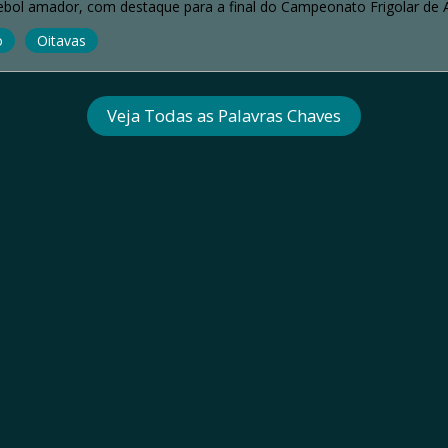
bol amador, com destaque para a final do Campeonato Frigolar de A
o
Oitavas
Veja Todas as Palavras Chaves