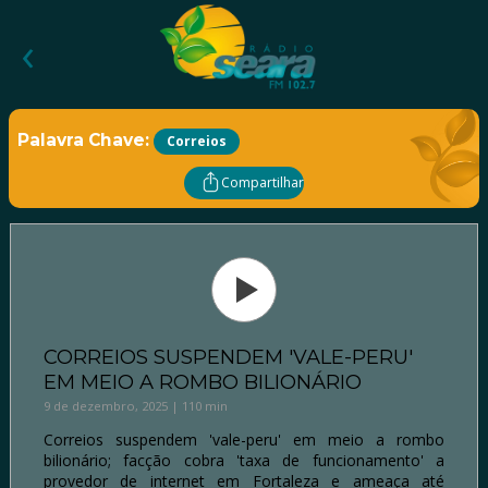
‹
Palavra Chave:
Correios
Compartilhar
CORREIOS SUSPENDEM 'VALE-PERU'
EM MEIO A ROMBO BILIONÁRIO
9 de dezembro, 2025 | 110 min
Correios suspendem 'vale-peru' em meio a rombo
bilionário; facção cobra 'taxa de funcionamento' a
provedor de internet em Fortaleza e ameaça até