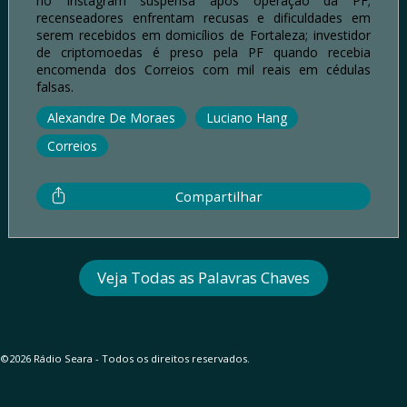
no Instagram suspensa após operação da PF;
recenseadores enfrentam recusas e dificuldades em
serem recebidos em domicílios de Fortaleza; investidor
de criptomoedas é preso pela PF quando recebia
encomenda dos Correios com mil reais em cédulas
falsas.
Alexandre De Moraes
Luciano Hang
Correios
Compartilhar
Veja Todas as Palavras Chaves
©2026 Rádio Seara - Todos os direitos reservados.