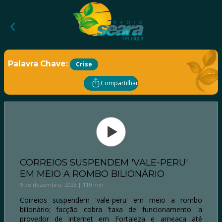
‹
Palavra Chave:
Crise
Compartilhar
CORREIOS SUSPENDEM 'VALE-PERU'
EM MEIO A ROMBO BILIONÁRIO
9 de dezembro, 2025 | 110 min
Correios suspendem 'vale-peru' em meio a rombo
bilionário; facção cobra 'taxa de funcionamento' a
provedor de internet em Fortaleza e ameaça até