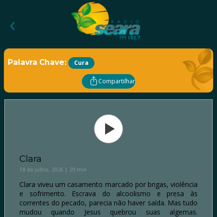
‹
Palavra Chave:
Cura
Compartilhar
Clara
18 de julho, 2026 | 29 min
Clara viveu um casamento marcado por brigas, violência
e sofrimento. Escrava do alcoolismo e presa às
correntes do pecado, parecia não haver saída. Mas tudo
mudou quando Jesus quebrou suas algemas.