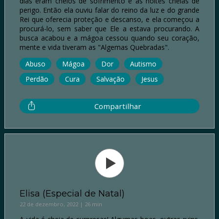
dias eram cheios de sofrimento e as noites cheias de
perigo. Então ela ouviu falar do reino da luz e do grande
Rei que oferecia proteção e descanso, e ela começou a
procurá-lo, sem saber que Ele a estava procurando. A
busca acabou e a mágoa cessou quando seu coração,
mente e vida tiveram as "Algemas Quebradas".
Abuso
Mágoa
Dor
Autismo
Perdão
Cura
Salvação
Jesus
Compartilhar
Elisa (Especial de Natal)
22 de dezembro, 2022 | 26 min