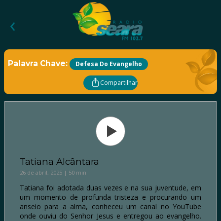
‹
Palavra Chave:
Defesa Do Evangelho
Compartilhar
Tatiana Alcântara
26 de abril, 2025 | 50 min
Tatiana foi adotada duas vezes e na sua juventude, em
um momento de profunda tristeza e procurando um
anseio para a alma, conheceu um canal no YouTube
onde ouviu do Senhor Jesus e entregou ao evangelho.