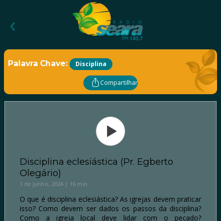
‹
Palavra Chave:
Disciplina
Compartilhar
Disciplina eclesiástica (Pr. Egberto
Olegário)
1 de junho, 2024 | 16 min
O que é disciplina eclesiástica? As igrejas devem praticar
isso? Como devem ser dados os passos da disciplina?
Como a igreja local deve lidar com o pecado?