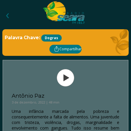
‹
Palavra Chave:
Dogras
Compartilhar
Antônio Paz
3 de dezembro, 2022 | 48 min
Uma infância marcada pela pobreza e
consequentemente a falta de alimentos. Uma juventude
com tristeza, violência, drogas, marginalidade e
envolvimento com gangues. Tudo isso resume bem