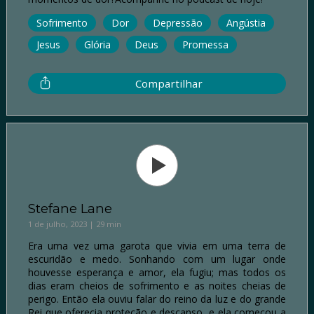
Sofrimento
Dor
Depressão
Angústia
Jesus
Glória
Deus
Promessa
Compartilhar
Stefane Lane
1 de julho, 2023 | 29 min
Era uma vez uma garota que vivia em uma terra de
escuridão e medo. Sonhando com um lugar onde
houvesse esperança e amor, ela fugiu; mas todos os
dias eram cheios de sofrimento e as noites cheias de
perigo. Então ela ouviu falar do reino da luz e do grande
Rei que oferecia proteção e descanso, e ela começou a