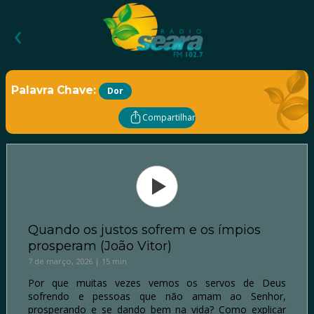
‹
Palavra Chave:
Dor
Compartilhar
Quando os justos sofrem e os ímpios
prosperam (João Vitor)
7 de março, 2026 | 15 min
Por que muitas vezes vemos os servos de Deus
sofrendo e pessoas que não amam ao Senhor,
prosperando e se dando bem na vida? Como explicar