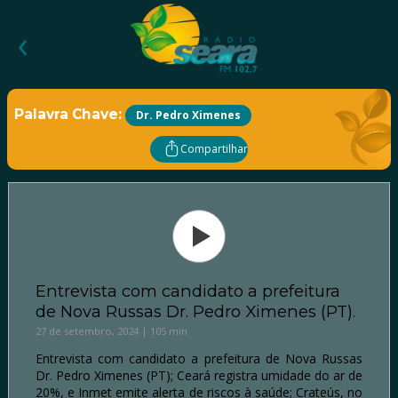
‹
Palavra Chave:
Dr. Pedro Ximenes
Compartilhar
Entrevista com candidato a prefeitura
de Nova Russas Dr. Pedro Ximenes (PT).
27 de setembro, 2024 | 105 min
Entrevista com candidato a prefeitura de Nova Russas
Dr. Pedro Ximenes (PT); Ceará registra umidade do ar de
20%, e Inmet emite alerta de riscos à saúde; Crateús, no