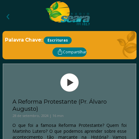
‹
Palavra Chave:
Escrituras
Compartilhar
A Reforma Protestante (Pr. Álvaro
Augusto)
28 de setembro, 2024 | 16 min
O que foi a famosa Reforma Protestante? Quem foi
Martinho Lutero? O que podemos aprender sobre esse
acontecimento tão marcante na História? Vamos