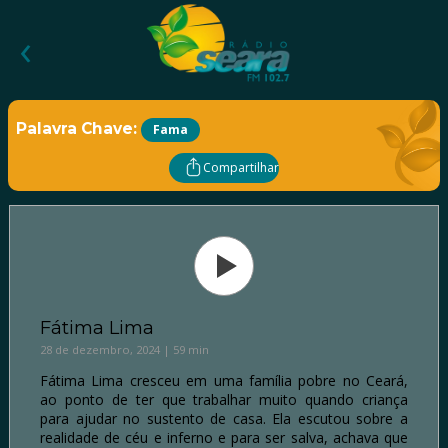
‹
Palavra Chave:
Fama
Compartilhar
Fátima Lima
28 de dezembro, 2024 | 59 min
Fátima Lima cresceu em uma família pobre no Ceará,
ao ponto de ter que trabalhar muito quando criança
para ajudar no sustento de casa. Ela escutou sobre a
realidade de céu e inferno e para ser salva, achava que