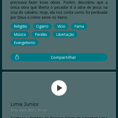
precisava fazer boas obras. Porém, descobriu que a
única obra que liberta o pecador é a obra de Jesus na
cruz do calvário. Hoje, ela nos conta como foi perdoada
por Deus e como serve no Reino.
Religião
Cigarro
Vício
Fama
Música
Perdão
Libertação
Evangelismo
Compartilhar
Lima Junior
22 de maio, 2021 | 61 min