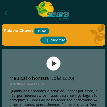
‹
Palavra Chave:
Frutos
Compartilhar
Meu pai o honrará (João 12.26)
28 de março, 2026 | 62 min
Quando nos dispomos a servir ao Senhor por amor, e
não por interesses, os frutos desse serviço logo são
perceptíveis. Todos ao nosso redor são abençoados —
e nós mesmos, principalmente. Por isso, sirva a Deus