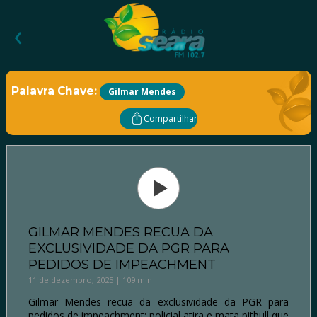
‹
Palavra Chave:
Gilmar Mendes
Compartilhar
GILMAR MENDES RECUA DA
EXCLUSIVIDADE DA PGR PARA
PEDIDOS DE IMPEACHMENT
11 de dezembro, 2025 | 109 min
Gilmar Mendes recua da exclusividade da PGR para
pedidos de impeachment; policial atira e mata pitbull que