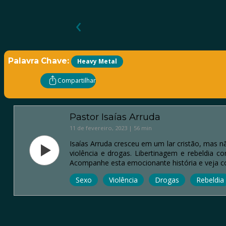
‹
Palavra Chave:
Heavy Metal
Compartilhar
Pastor Isaías Arruda
11 de fevereiro, 2023 | 56 min
Isaías Arruda cresceu em um lar cristão, mas 
violência e drogas. Libertinagem e rebeldia 
Acompanhe esta emocionante história e veja 
Sexo
Violência
Drogas
Rebeldia