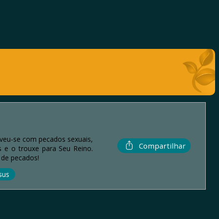
lveu-se com pecados sexuais,
Compartilhar
s e o trouxe para Seu Reino.
 de pecados!
sus