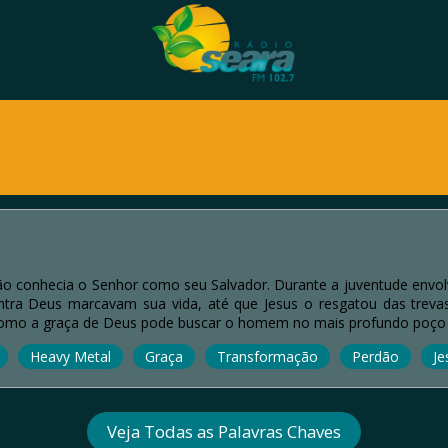
não conhecia o Senhor como seu Salvador. Durante a juventude envo
contra Deus marcavam sua vida, até que Jesus o resgatou das treva
como a graça de Deus pode buscar o homem no mais profundo poço
Heavy Metal
Graça
Transformação
Perdão
Je
Veja Todas as Palavras Chaves