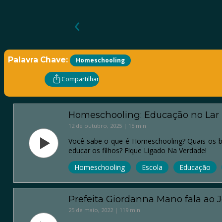
‹
Palavra Chave:
Homeschooling
Compartilhar
Homeschooling: Educação no Lar (E
12 de outubro, 2025 | 15 min
Você sabe o que é Homeschooling? Quais os ben
educar os filhos? Fique Ligado Na Verdade!
Homeschooling
Escola
Educação
Prefeita Giordanna Mano fala ao J
25 de maio, 2022 | 119 min