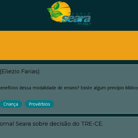
liezio Farias)
efícios dessa modalidade de ensino? Existe algum princípio bíblic
Criança
Provérbios
ornal Seara sobre decisão do TRE-CE.