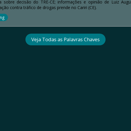
ra sobre decisão do TRE-CE; informações e opinião de Luiz Aug
ão contra tráfico de drogas prende no Cariri (CE).
ng
Veja Todas as Palavras Chaves