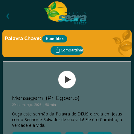
‹
Palavra Chave:
Humildes
Compartilhar
Mensagem_(Pr. Egberto)
29 de março, 2026 | 58 min
Ouça este sermão da Palavra de DEUS e creia em Jesus
como Senhor e Salvador de sua vida! Ele é o Caminho, a
Verdade e a Vida.