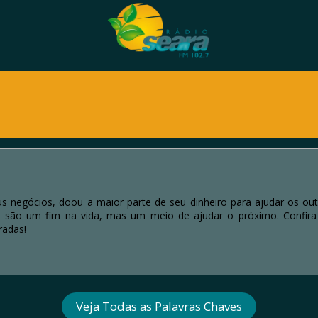
 negócios, doou a maior parte de seu dinheiro para ajudar os out
ão são um fim na vida, mas um meio de ajudar o próximo. Confira 
radas!
Veja Todas as Palavras Chaves