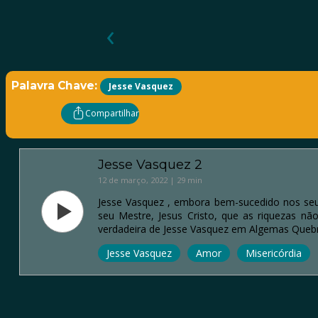
‹
Palavra Chave:
Jesse Vasquez
Compartilhar
Jesse Vasquez 2
12 de março, 2022 | 29 min
Jesse Vasquez , embora bem-sucedido nos seus
seu Mestre, Jesus Cristo, que as riquezas n
verdadeira de Jesse Vasquez em Algemas Queb
Jesse Vasquez
Amor
Misericórdia