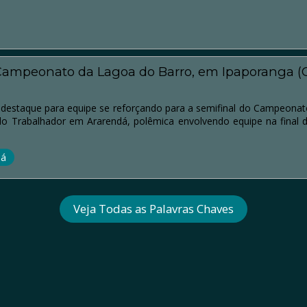
 Campeonato da Lagoa do Barro, em Ipaporanga (
destaque para equipe se reforçando para a semifinal do Campeonat
eio do Trabalhador em Ararendá, polêmica envolvendo equipe na fin
dá
Veja Todas as Palavras Chaves