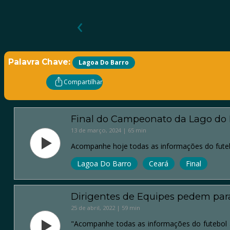
‹
Palavra Chave:
Lagoa Do Barro
Compartilhar
Final do Campeonato da Lago do 
13 de março, 2024 | 65 min
Acompanhe hoje todas as informações do futeb
Lagoa Do Barro
Ceará
Final
Dirigentes de Equipes pedem para
25 de abril, 2022 | 59 min
"Acompanhe todas as informações do futebol