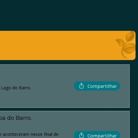
Compartilhar
 Lago do Barro.
a do Barro.
 aconteceram nesse final de
Compartilhar