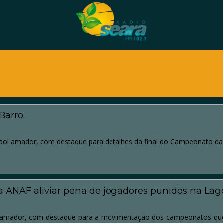
Barro.
ol amador, com destaque para detalhes da final do Campeonato da
 ANAF aliviar pena de jogadores punidos na Lago
 amador, com destaque para a movimentação dos campeonatos que