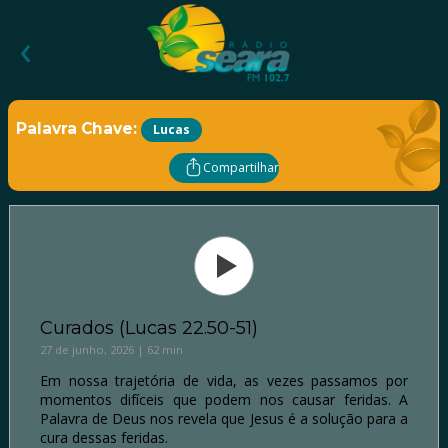
‹
Palavra Chave:
Lucas
Compartilhar
Curados (Lucas 22.50-51)
27 de junho, 2026 | 62 min
Em nossa trajetória de vida, as vezes passamos por
momentos difíceis que podem nos causar feridas. A
Palavra de Deus nos revela que Jesus é a solução para a
cura dessas feridas.